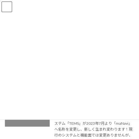
コ
ナ
ン
ビ
テ
ゲ
ン
ー
ツ
シ
へ
ョ
お知らせ
ス
ン
キ
に
ッ
移
プ
動
HOME
お知らせ
活動報告
活動報告
TEMSの名称が新しくなります
学習支援部門
2023年6月28日
現在、当団体で運営しているオンライン学習シ
ステム「TEMS」が2023年7月より「maNavi」
へ名称を変更し、新しく生まれ変わります！現
行のシステムと機能面では変更ありませんが、