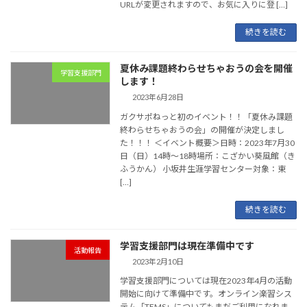
URLが変更されますので、お気に入りに登 […]
続きを読む
夏休み課題終わらせちゃおうの会を開催
学習支援部門
します！
2023年6月28日
ガクサポねっと初のイベント！！「夏休み課題
終わらせちゃおうの会」の開催が決定しまし
た！！！ ＜イベント概要＞日時：2023年7月30
日（日）14時～18時場所：こざかい葵風館（き
ふうかん） 小坂井生涯学習センター対象：東
[…]
続きを読む
学習支援部門は現在準備中です
活動報告
2023年2月10日
学習支援部門については現在2023年4月の活動
開始に向けて準備中です。オンライン楽習シス
テム「TEMS」についてもまだご利用になれま